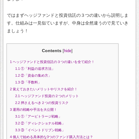
ではまずヘッジファンドと投資信託の３つの違いから説明しま
す。仕組みは一見似ていますが、中身は全然違うので見ていき
ましょう！
Contents
[
hide
]
1
ヘッジファンドと投資信託の３つの違いを全て紹介！
1.1
①「利益の追求方法」
1.2
②「資金の集め方」
1.3
③「手数料」
2
覚えておきたいメリットやリスクを紹介！
2.1
ヘッジファンド投資の２つのメリット
2.2
押さえるべき２つの投資リスク
3
運用の戦略や手法を大公開！
3.1
①「アービトラージ戦略」
3.2
②「ディレクショナル戦略」
3.3
③「イベントドリブン戦略」
4
個人で始める具体的な3つのファンド購入方法とは？